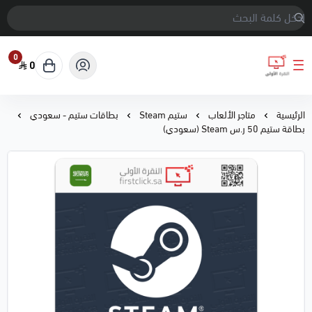
0
0
النقرة الأولى
الرئيسية
متاجر الألعاب
ستيم Steam
بطاقات ستيم - سعودي
بطاقة ستيم 50 ر.س Steam (سعودي)