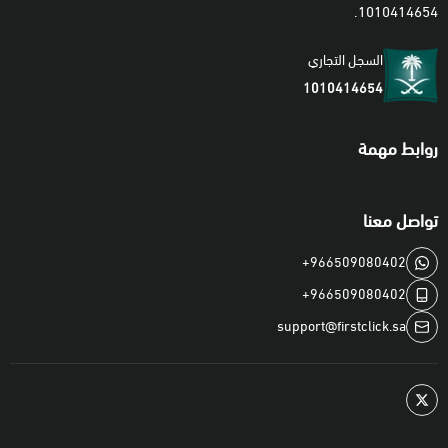
1010414654.
الشائعة
او
اتصل بنا
.
السجل التجاري
📦 كيف استلم الطلب بعد الشراء؟
1010414654
•
فوراً عبر موقعنا:
قم بزيارة
صفحة طلبك
و ستجد الكود الرقمي قد
روابط مهمة
تم عرضه أسفل اسم المنتج.
•
عبر SMS (السعودية فقط):
سيصلك الكود الرقمي برسالة نصية إلى
هاتفك المحمول خلال ثواني.
تواصل معنا
+966509080402
+966509080402
support@firstclick.sa