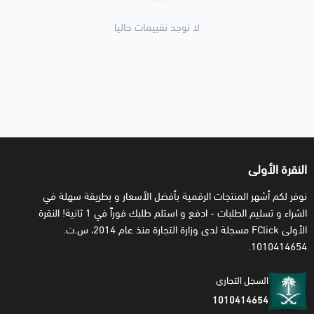
تامة.
لا توجد تقييمات حاليا
⚙️ إرشادات الاستخدام
•
تفعيل البطاقة:
يمكن تفعيل البطاقة عبر حسابك في موقع ستيم او من خلال تطبيق
ستيم مباشرة. لمشاهدة الخطوات بشكل مفصّل يرجى زيارة صفحة
الدعم:
اضغط هنا
.
النقرة الأولى
•
ملاحظات:
نوفر لكم أشهر المنتجات الرقمية بأفضل الأسعار و بطريقة سهلة في
الشراء و تسليم الطلبات - ادفع و استلم طلبك فوراً في 1 ثانية! النقرة
- رصيد البطاقة هو 30 دولار أمريكي و يعادل 112.50 ريال سعودي
الأولى FClick مسجلة لدى وزارة التجارة منذ عام 2014، س.ت.
بشكل تقريبي حسب أسعار الصرف المعتمدة لدى ستيم و القابلة
1010414654.
للتحديث.
السجل التجاري
- بعد إضافة البطاقة لحسابك سوف يتم تحويل رصيد البطاقة من
1010414654
العملة الأصلية بالدولار الأمريكي إلى عملة الحساب الخاص بك سواءً