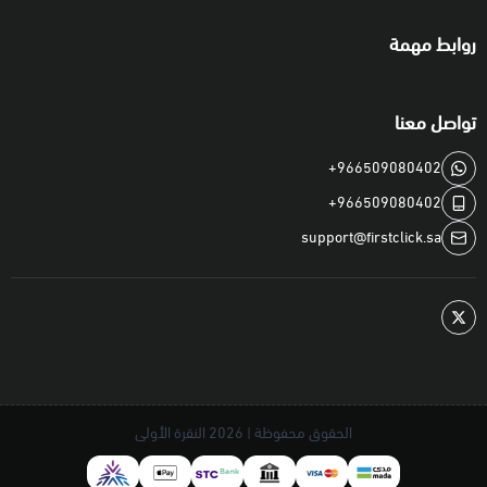
كانت بالريال السعودي او غير ذلك*.
روابط مهمة
* تم مؤخراً تطبيق قيود جديدة على تفعيل بطاقات Steam، لقراءة
التفاصيل
اضغط هنا
.
تواصل معنا
⭐️ الضمان و الدعم المقدم على المنتج
+966509080402
• جميع البطاقات المباعة لدينا جديدة، أصلية، موثوقة، و معتمدة.
+966509080402
• لحساسية المنتجات الرقمية، ننصح استخدامها فوراً بعد الشراء لتجنب
support@firstclick.sa
فقدانها او لأي ظروف أخرى.
• لديك استفسارات عامة او تحتاج لمساعدة؟ راجع صفحة
الأسئلة
الشائعة
او
اتصل بنا
.
📦 كيف استلم الطلب بعد الشراء؟
الحقوق محفوظة | 2026
النقرة الأولى
•
فوراً عبر موقعنا:
قم بزيارة
صفحة طلبك
و ستجد الكود الرقمي قد
تم عرضه أسفل اسم المنتج.