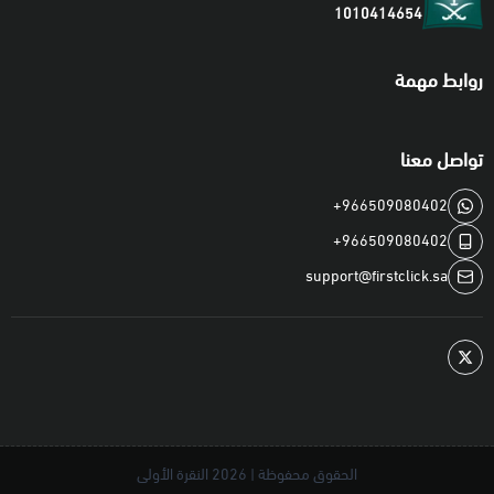
1010414654
كانت بالريال السعودي او غير ذلك*.
* تم مؤخراً تطبيق قيود جديدة على تفعيل بطاقات Steam، لقراءة
روابط مهمة
التفاصيل
اضغط هنا
.
تواصل معنا
⭐️ الضمان و الدعم المقدم على المنتج
• جميع البطاقات المباعة لدينا جديدة، أصلية، موثوقة، و معتمدة.
+966509080402
• لحساسية المنتجات الرقمية، ننصح استخدامها فوراً بعد الشراء لتجنب
+966509080402
فقدانها او لأي ظروف أخرى.
support@firstclick.sa
• لديك استفسارات عامة او تحتاج لمساعدة؟ راجع صفحة
الأسئلة
الشائعة
او
اتصل بنا
.
📦 كيف استلم الطلب بعد الشراء؟
•
فوراً عبر موقعنا:
قم بزيارة
صفحة طلبك
و ستجد الكود الرقمي قد
الحقوق محفوظة | 2026
النقرة الأولى
تم عرضه أسفل اسم المنتج.