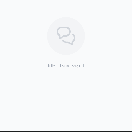
⭐️ الضمان و الدعم المقدم على المنتج
• جميع البطاقات المباعة لدينا جديدة، 
• لحساسية المنتجات الرقمية، ننصح استخ
• لديك استفسارات عامة او تحتاج لمس
📦 كيف استلم الطلب بعد الشراء؟
لا توجد تقييمات حاليا
•
فوراً عبر موقعنا:
قم بزيارة
صفحة طلب
•
عبر SMS (السعودية فقط):
سيصلك الكو