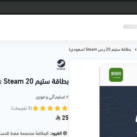
بطاقة ستيم 20 ر.س Steam (سعودي)
بطاقة ستيم 20
Steam (سعودي)
⚡️ تسليم آلي و فوري
(5 تقييمات)
25
🟢
القيود:
البطاقة مخصصة فقط للحسابات