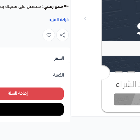
🔑
منتج رقمي:
ستحصل على منتجك بصيغ
📥
تسليم إلكتروني:
تسليم سريع و مبتكر ل
قراءة المزيد
⚡️
تسليم بسرعة البرق:
معالجة آلية و فو
↩️ نبذة عن المنتج
السعر
نشط شهرياً! اكتشف آلاف الألعاب الحصر
الكمية
بنكية إلى حسابك لشراء الألعاب بعد ال
بسهولة تامة.
إضافة للسلة
⚙️ إرشادات الاستخدام
•
تفعيل البطاقة:
يمكن تفعيل البطاقة عبر حسابك في مو
مفصّل يرجى زيارة صفحة الدعم:
اضغط هن