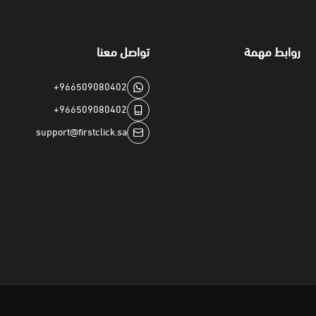
روابط مهمة
تواصل معنا
+966509080402
+966509080402
support@firstclick.sa