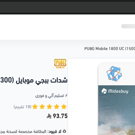
شدات ببجي موبايل PUBG Mobile 1800 UC (1500+300)
⚡️ تسليم آلي و فوري
(18 تقييم)
93.75
♻️
لا قيود:
البطاقة مخصصة لنسخة ببجي ا