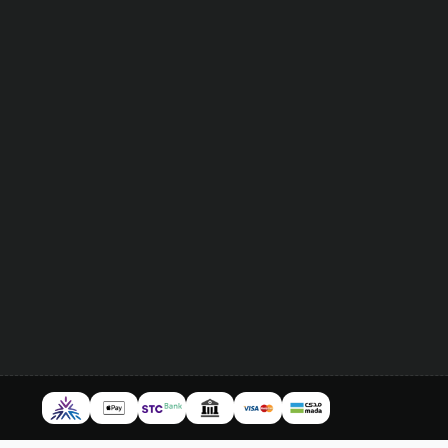
Google Play
و
iTunes
.
PUB لفترة صلاحية محدودة من قبل الشركة الأم، و شرائك لها يعد موافقتك على ذلك.
أعلى فترة نستطيع تقديمها لضمان صلاحية بطاقات PUBGM دون استخدام هي 1 شهر من تاريخ تسليمها
ق تغطيتنا. نحرص و نؤكد دائماً على أهمية إضافة البطاقات الرقمية
تها و تحسباً لأي ظروف أخرى.
أصلية، موثوقة، و معتمدة.
ريخ تسليمها للمشتري.