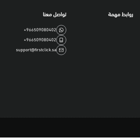
4/ قم بكتابة رمز الاسترداد PUBG UC Pin الخاص بك و الذي حصلت عليه من النقرة الأولى.
روابط مهمة
تواصل معنا
•
تحميل اللعبة:
+966509080402
يمكن تحميل لعبة PUBG Mobile UC مجاناً على جهازك من خلال متاجر
+966509080402
support@firstclick.sa
•
فترة صلاحية البطاقة:
تخضع بطاقات G UC
للمشتري، و أكثر من ذلك يعتبر خارج نطا
لحسابك فور استلامها قبل انتهاء صلاحي
⭐️ الضمان و الدعم المقدم على المنتج
• جميع البطاقات المباعة لدينا جديدة، 
• نضمن استمرار صلاحية البطاقة دون استخدام لفترة 1 شهر من تا