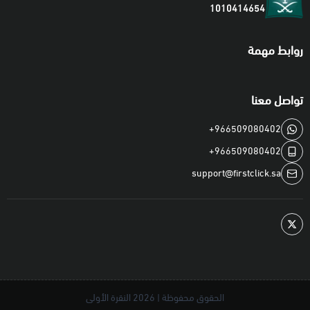
1010414654
📦 كيف استلم الطلب بعد الشراء؟
•
فوراً عبر موقعنا:
قم بزيارة
صفحة طلبك
و ستجد الكود الرقمي قد
روابط مهمة
تم عرضه أسفل اسم المنتج.
•
عبر SMS (السعودية فقط):
سيصلك الكود الرقمي برسالة نصية إلى
تواصل معنا
هاتفك المحمول خلال ثواني.
+966509080402
+966509080402
support@firstclick.sa
الحقوق محفوظة | 2026
النقرة الأولى