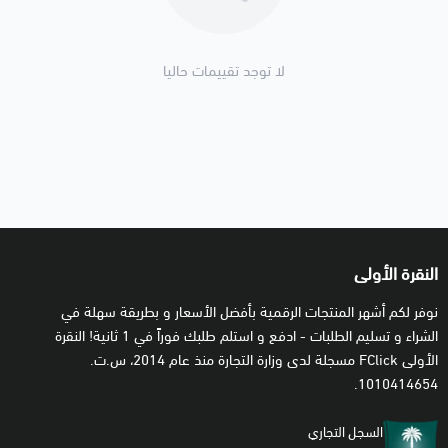
الشحن دون عناء و بسهولة تامة.
لا توجد تقييمات حاليا
⚙️ إرشادات الاستخدام
•
تفعيل البطاقة:
يمكن تفعيل البطاقة عبر حسابك في موقع نينتيندو. لمشاهدة
الخطوات بشكل مفصّل يرجى زيارة صفحة الدعم:
اضغط هنا
.
⭐️ الضمان و الدعم المقدم على المنتج
النقرة الأولى
• جميع البطاقات المباعة لدينا جديدة، أصلية، موثوقة، و معتمدة.
نوفر لكم أشهر المنتجات الرقمية بأفضل الأسعار و بطريقة سهلة في
• لحساسية المنتجات الرقمية، ننصح استخدامها فوراً بعد الشراء لتجنب
الشراء و تسليم الطلبات - ادفع و استلم طلبك فوراً في 1 ثانية! النقرة
فقدانها او لأي ظروف أخرى.
الأولى FClick مسجلة لدى وزارة التجارة منذ عام 2014، س.ت.
• لديك استفسارات عامة او تحتاج لمساعدة؟ راجع صفحة
الأسئلة
1010414654.
الشائعة
او
اتصل بنا
.
السجل التجاري