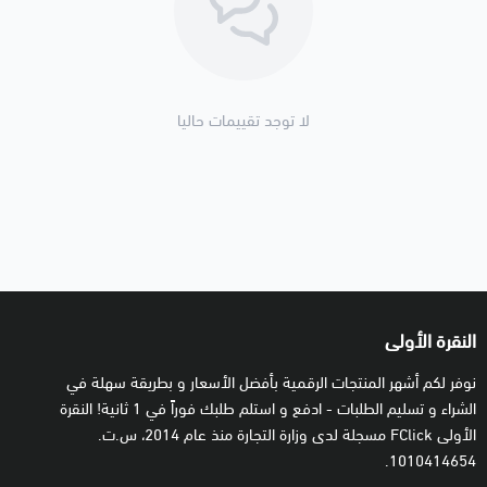
عدد الأجهزة:
1 جهاز
فترة الرخصة:
1 سنة (تبدأ عند تفعيلك لها)
اضغط هنا لعرض تراخيص لعدد مختلف من الأجهزة و السنوات
الإصدارات المتوافقة مع الرخصة:
السنة الحالية و جميع الإصدارات
لا توجد تقييمات حاليا
الجديدة المستقبلية
الأجهزة و الأنظمة المتوافقة مع الرخصة:
Windows, macOS,
Android, iOS
البرامج المتوافقة مع الرخصة:
Bitdefender Total Security (Windows)
Bitdefender Antivirus for Mac (macOS)
النقرة الأولى
Bitdefender Mobile Security (Android)
Bitdefender Mobile Security (iOS)
نوفر لكم أشهر المنتجات الرقمية بأفضل الأسعار و بطريقة سهلة في
الشراء و تسليم الطلبات - ادفع و استلم طلبك فوراً في 1 ثانية! النقرة
الأولى FClick مسجلة لدى وزارة التجارة منذ عام 2014، س.ت.
↩️ نبذة عن المنتج
1010414654.