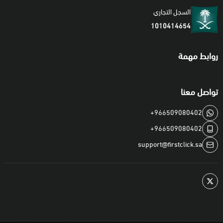
التتبع التي تتجسس عليك و تقوم بمتابعة طريقة استخدامك للإنترنت
السجل التجاري
1010414654
لتقديم إعلانات مخصصة لك، بالإضافة إلى أنه يعمل على تحسين
سرعة التصفح و تقليل استهلاك بيانات الإنترنت المحدودة بفضل
روابط مهمة
الإعلانات التي تم حجبها و منع تحميلها لجهازك. تطبيق AdGuard هو
الأقوى عالمياً في حجب الإعلانات و يتوفر لجميع أنوع الأجهزة
تواصل معنا
الحديثة (الحاسب الآلي ويندوز - ماكنتوش - الهواتف الذكية بنظام
أندرويد و iOS). يمكنك الآن شراء رخصتك لدى متجر النقرة الأولى
+966509080402
بأفضل الأسعار في المنطقة!
+966509080402
support@firstclick.sa
ملاحظة: قد تختلف مميزات البرنامج حسب نوع الجهاز و النظام
المستخدم.
لمشاهدة جميع مميزات البرنامج:
اضغط هنا و اختر نوع جهازك
🚫
التخلص من إعلانات يوتوب YouTube