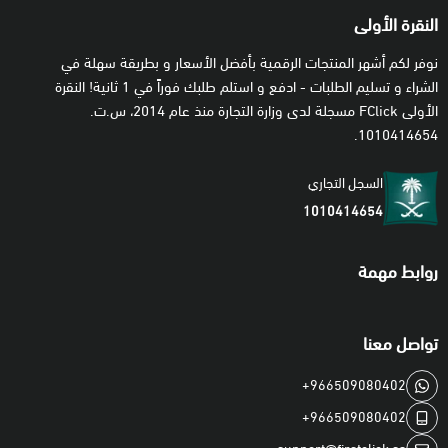
النقرة الأولى
نوفر لكم أشهر المنتجات الرقمية بأفضل الأسعار و بطريقة سهلة في
الشراء و تسليم الطلبات - ادفع و استلم طلبك فوراً في 1 ثانية! النقرة
الأولى FClick مسجلة لدى وزارة التجارة منذ عام 2014، س.ت.
1010414654.
السجل التجاري
1010414654
روابط مهمة
تواصل معنا
+966509080402
+966509080402