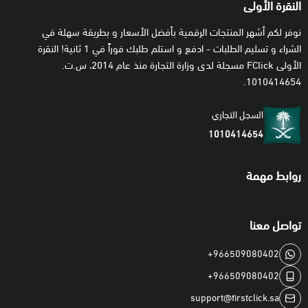
النقرة الأولى
نوفر لكم أشهر المنتجات الرقمية بأفضل الأسعار و بطريقة سهلة في
الشراء و تسليم الطلبات - ادفع و استلم طلبك فوراً في 1 ثانية! النقرة
الأولى FClick مسجلة لدى وزارة التجارة منذ عام 2014، س.ت.
1010414654.
السجل التجاري
1010414654
روابط مهمة
تواصل معنا
+966509080402
+966509080402
support@firstclick.sa