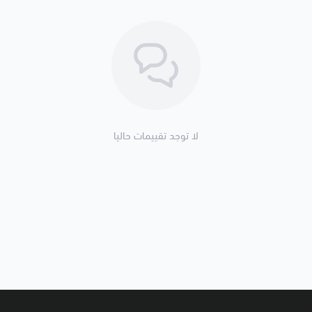
يمكنك إستخدام الرصيد بشراء الباقات ا
الباقات هنا
.
- لا يمكن إستخدام هذه البطاقة مع خدمات Skype for Business او ft Teams
- البطاقة بدون تاريخ إنتهاء بمعنى يم
- لطبيعة و حساسية البطاقات الرقمية, 
أسباب أخرى.
لا توجد تقييمات حاليا
✴️
كيف أحصل على طلبي بعد الشراء؟
- اضغط على تفاصيل طلبك في
قائمة ا
- سيتم إرسال الكود الرقمي إليك برسالة نصية SMS لهاتفك المحمول خلال د