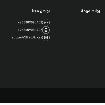
روابط مهمة
تواصل معنا
+966509080402
+966509080402
support@firstclick.sa