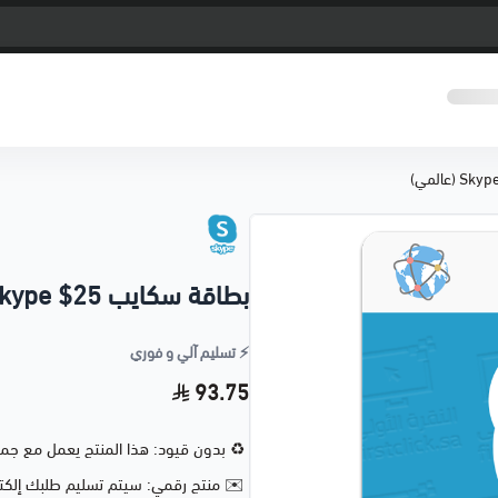
بطاقة سكايب 25$ Skype (عالمي)
⚡️ تسليم آلي و فوري
93.75
♻️ بدون قيود: هذا المنتج يعمل مع جمي
✉️
منتج رقمي: سيتم تسليم طلبك إلكترو