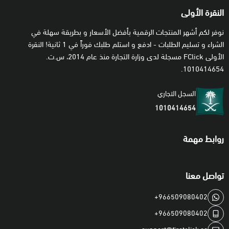
النقرة الأولى
نوفر لكم أشهر المنتجات الرقمية بأفضل الأسعار و بطريقة سهلة في
الشراء و تسليم الطلبات - ادفع و استلم طلبك فوراً في 1 ثانية! النقرة
الأولى FClick مسجلة لدى وزارة التجارة منذ عام 2014، س.ت.
1010414654.
السجل التجاري
1010414654
روابط مهمة
تواصل معنا
+966509080402
+966509080402