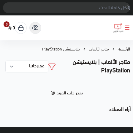
0
0
النقرة الأولى
الرئيسية
متاجر الألعاب
بلايستيشن PlayStation
متاجر الألعاب | بلايستيشن
PlayStation
تعذر جلب المزيد 😢
آراء العملاء