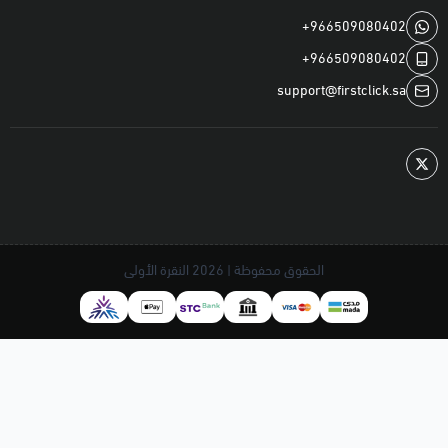
+966509080402
+966509080402
support@firstclick.sa
الحقوق محفوظة | 2026
النقرة الأولى