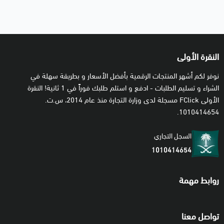
تحويل المبلغ لحسابكم.
✴️
كيف أحصل على طلبي بعد الشراء؟
النقرة الأولى
• بعد الإنتهاء من معالجة طلبكم سيصلكم رسالة من الباي بال عبر
الإيميل تفيد بدخول المبلغ لحسابكم.
نوفر لكم أشهر المنتجات الرقمية بأفضل الأسعار و بطريقة سهلة في
الشراء و تسليم الطلبات - ادفع و استلم طلبك فوراً في 1 ثانية! النقرة
• للاستفسارات او عند رغبتك بمتابعة حالة طلبك يمكنك التواصل
الأولى FClick مسجلة لدى وزارة التجارة منذ عام 2014، س.ت.
معنا عبر محادثة الواتساب على الرقم 966509080402.
1010414654.
السجل التجاري
1010414654
روابط مهمة
تواصل معنا