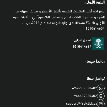
النقرة الأولى
نوفر لكم أشهر المنتجات الرقمية بأفضل الأسعار و بطريقة سهلة في
الشراء و تسليم الطلبات - ادفع و استلم طلبك فوراً في 1 ثانية! النقرة
الأولى FClick مسجلة لدى وزارة التجارة منذ عام 2014، س.ت.
1010414654.
السجل التجاري
1010414654
روابط مهمة
تواصل معنا
+966509080402
+966509080402
support@firstclick.sa