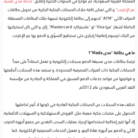
المملكة العربية السعودية، تم مؤخراً في السنوات الأخيرة إطلاق "
خدمة مدى للشراء
عبر الإنترنت
" و التي تمكن كافة ملاك الحسابات البنكية الجارية من تحويل بطاقات
الصراف الآلي "ATM" لديهم إلى بطاقة إلكترونية شبيهة بتلك البطاقات المستقلة
الحاملة لشعار "فيزا Visa" او "ماستركارد Mastercard"..إلخ، و التي كان استخراجها
من البنك (برسوم إضافية) إجباري حتى تستطيع التسوّق و الدفع بها عبر الإنترنت.
ما هي بطاقة "مدى Mada"؟
ترتبط بطاقات مدى مسبقة الدفع بسجلات إلكترونية و تعمل استناداً على مبدأ
الحسابات البنكية ذات الميزات المصرفية المحدودة. و تستمد هذه السجلات أنظمتها
و قوانينها من قواعد خدمات الدفع المسبق في المملكة و الصادرة من مؤسسة
النقد العربي السعودي عام 2012م.
تختلف هذه السجلات عن الحسابات البنكية العادية في كونها لا تُتيح لحامليها
الحصول على منتجات بنكية معينة مثل: القروض الاستهلاكية و التسهيلات الائتمانية،
إلا أنها تتيح إمكانية استخدامها لإجراء عمليات السحب النقدي من جميع أجهزة الصرف
الآلي و الدفع عبر أجهزة نقاط البيع، و تفعيل الخدمات المصرفية الإلكترونية. كما