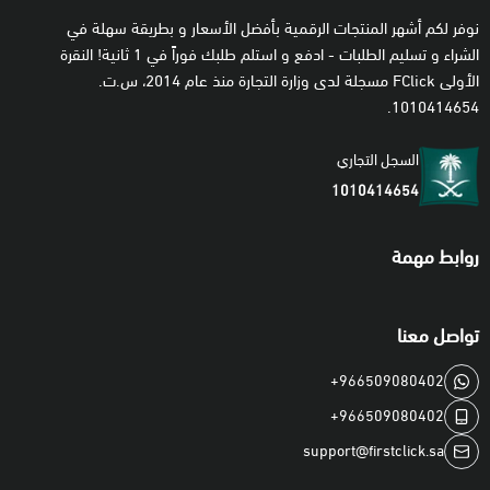
نوفر لكم أشهر المنتجات الرقمية بأفضل الأسعار و بطريقة سهلة في
الشراء و تسليم الطلبات - ادفع و استلم طلبك فوراً في 1 ثانية! النقرة
الأولى FClick مسجلة لدى وزارة التجارة منذ عام 2014، س.ت.
1010414654.
السجل التجاري
1010414654
روابط مهمة
تواصل معنا
+966509080402
+966509080402
support@firstclick.sa