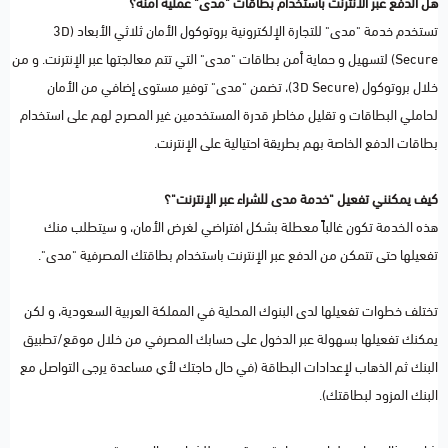
هل الدفع عبر الانترنت باستخدام بطاقات "مدى" عملية آمنة؟
تستخدم خدمة "مدى" للتجارة الإلكترونية بروتوكول الأمان ثلاثي الأبعاد (3D
Secure) لتسهيل و حماية أمن بطاقات "مدى" التي تتم معالجتها عبر الإنترنت. و من
خلال بروتوكول (3D Secure)، تضمن "مدى" توفير مستوى إضافي من الأمان
لحاملي البطاقات و تقليل مخاطر قدرة المستخدمين غير المصرح لهم على استخدام
بطاقات الدفع الخاصة بهم بطريقة احتيالية على الإنترنت.
كيف يمكنني تفعيل "خدمة مدى للشراء عبر الإنترنت"؟
هذه الخدمة تكون غالباً معطلة بشكل افتراضي لغرض الأمان، و سيتطلب منك
تفعيلها حتى تتمكن من الدفع عبر الإنترنت باستخدام بطاقتك المصرفية "مدى".
تختلف خطوات تفعيلها لدى البنوك المحلية في المملكة العربية السعودية، و لكن
يمكنك تفعيلها بسهولة عبر الدخول على حسابك المصرفي من خلال موقع/تطبيق
البنك ثم الذهاب لإعدادات البطاقة (في حال حاجتك لأي مساعدة يرجى التواصل مع
البنك المزود لبطاقتك).