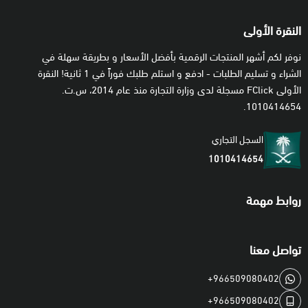
النقرة الأولى
نوفر لكم أشهر المنتجات الرقمية بأفضل الأسعار و بطريقة سهلة في
الشراء و تسليم الطلبات - ادفع و استلم طلبك فوراً في 1 ثانية! النقرة
الأولى FClick مسجلة لدى وزارة التجارة منذ عام 2014، س.ت.
1010414654.
السجل التجاري
1010414654
روابط مهمة
تواصل معنا
+966509080402
+966509080402