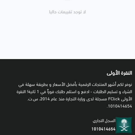
او حسم الرصيد كاملاً من حسابك دون تعويض.
لا توجد تقييمات حاليا
- مؤسسة النقرة الأولى لا تتحمل قيود أمازون المفروضة على
إستخدام هذه البطاقات, و لا تتحمل مسؤولية التعويضات للعملاء في
حال إتخاذهم لأي إجراء او خرق لسياسات أمازون.
- البطاقة بدون تاريخ إنتهاء بمعنى يمكنك إستخدامها في أي وقت
تشاء.
- لطبيعة و حساسية البطاقات الرقمية, بعد الشراء ننصح بإضافتها في
النقرة الأولى
حسابك على الفور لتجنب فقدانها او لأي أسباب أخرى.
نوفر لكم أشهر المنتجات الرقمية بأفضل الأسعار و بطريقة سهلة في
الشراء و تسليم الطلبات - ادفع و استلم طلبك فوراً في 1 ثانية! النقرة
✴️
كيف أحصل على طلبي بعد الشراء؟
الأولى FClick مسجلة لدى وزارة التجارة منذ عام 2014، س.ت.
- اضغط على تفاصيل طلبك في
قائمة الطلبات
ثم ستجد الكود
1010414654.
الرقمي متاح فوراً أسفل اسم المنتج.
السجل التجاري
- سيتم إرسال الكود الرقمي إليك برسالة نصية SMS لهاتفك المحمول
1010414654
خلال دقائق معدودة.