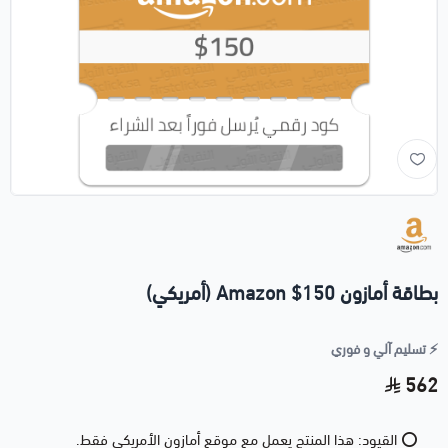
بطاقة أمازون 150$ Amazon (أمريكي)
⚡️ تسليم آلي و فوري
562
⭕️ القيود: هذا المنتج يعمل مع موقع أمازون الأمريكي فقط.